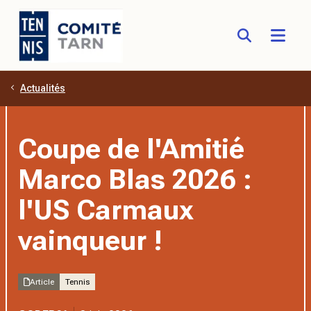
Actualités
Aller au contenu principal
Coupe de l'Amitié
Marco Blas 2026 :
l'US Carmaux
vainqueur !
Article
Tennis